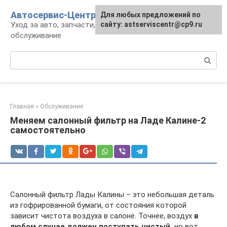
Перейти
Автосервис-Центр
Для любых предложений по
к
Уход за авто, запчасти, ремонт и
сайту: astserviscentr@cp9.ru
контенту
обслуживание
Поиск:
Главная
»
Обслуживание
Меняем салонный фильтр на Ладе Калине-2
самостоятельно
Салонный фильтр Лады Калины – это небольшая деталь
из гофрированной бумаги, от состояния которой
зависит чистота воздуха в салоне. Точнее, воздух
в
любом случае должен поступать чистый,
но вот