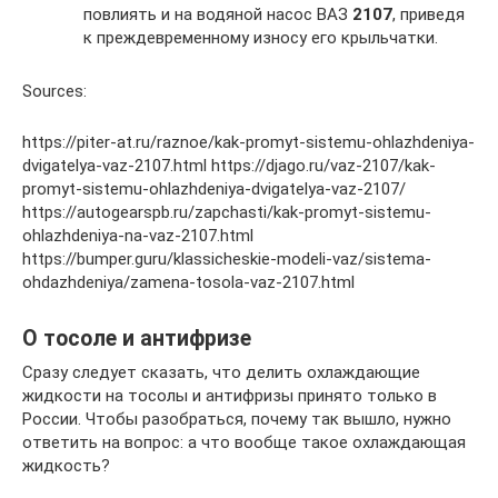
повлиять и на водяной насос ВАЗ
2107
, приведя
к преждевременному износу его крыльчатки.
Sources:
https://piter-at.ru/raznoe/kak-promyt-sistemu-ohlazhdeniya-
dvigatelya-vaz-2107.html https://djago.ru/vaz-2107/kak-
promyt-sistemu-ohlazhdeniya-dvigatelya-vaz-2107/
https://autogearspb.ru/zapchasti/kak-promyt-sistemu-
ohlazhdeniya-na-vaz-2107.html
https://bumper.guru/klassicheskie-modeli-vaz/sistema-
ohdazhdeniya/zamena-tosola-vaz-2107.html
О тосоле и антифризе
Сразу следует сказать, что делить охлаждающие
жидкости на тосолы и антифризы принято только в
России. Чтобы разобраться, почему так вышло, нужно
ответить на вопрос: а что вообще такое охлаждающая
жидкость?