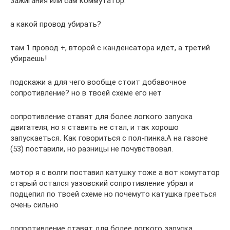
зажигания или сам коммутатор.
а какой провод убирать?
там 1 провод +, второй с канденсатора идет, а третий
убираешь!
подскажи а для чего вообще стоит добавочное
сопротивление? но в твоей схеме его нет
сопротивление ставят для более логкого запуска
двигателя, но я ставить не стал, и так хорошо
запускаеться. Как говориться с пол-пинка.А на газоне
(53) поставили, но разницы не почувствовал.
мотор я с волги поставил катушку тоже а вот комутатор
старый остался уазовский сопротивление убрал и
подцепил по твоей схеме но почемуто катушка грееться
очень сильно
сопротивление ставят для более логкого запуска