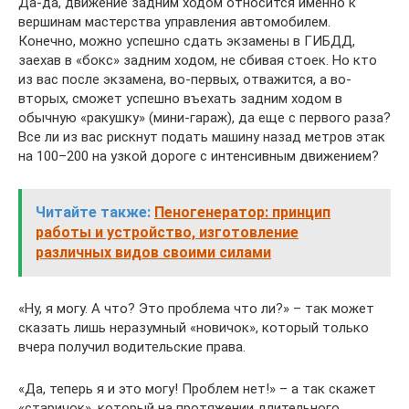
Да-да, движение задним ходом относится именно к
вершинам мастерства управления автомобилем.
Конечно, можно успешно сдать экзамены в ГИБДД,
заехав в «бокс» задним ходом, не сбивая стоек. Но кто
из вас после экзамена, во-первых, отважится, а во-
вторых, сможет успешно въехать задним ходом в
обычную «ракушку» (мини-гараж), да еще с первого раза?
Все ли из вас рискнут подать машину назад метров этак
на 100–200 на узкой дороге с интенсивным движением?
Читайте также:
Пеногенератор: принцип
работы и устройство, изготовление
различных видов своими силами
«Ну, я могу. А что? Это проблема что ли?» – так может
сказать лишь неразумный «новичок», который только
вчера получил водительские права.
«Да, теперь я и это могу! Проблем нет!» – а так скажет
«старичок», который на протяжении длительного