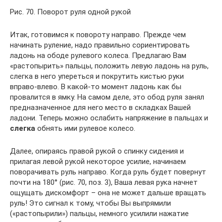
Рис. 70. Поворот руля одной рукой
Итак, готовимся к повороту направо. Прежде чем
начинать руление, надо правильно сориентировать
ладонь на ободе рулевого колеса. Предлагаю Вам
«растопырить» пальцы, положить левую ладонь на руль,
слегка в него упереться и покрутить кистью руки
вправо-влево. В какой-то момент ладонь как бы
провалится в ямку. На самом деле, это обод руля занял
предназначенное для него место в складках Вашей
ладони. Теперь можно ослабить напряжение в пальцах и
слегка
обнять ими рулевое колесо.
Далее, опираясь правой рукой о спинку сидения и
прилагая левой рукой некоторое усилие, начинаем
поворачивать руль направо. Когда руль будет повернут
почти на 180° (рис. 70, поз. 3), Ваша левая рука начнет
ощущать дискомфорт – она не может дальше вращать
руль! Это сигнал к тому, чтобы Вы выпрямили
(«растопырили») пальцы, немного усилили нажатие