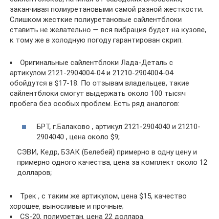
заканчивая полиуретановыми самой разной жесткости.
Слишком жесткие полиуретановые сайлентблоки
ставить не желательно — вся вибрация будет на кузове,
к тому же в холодную погоду гарантирован скрип.
Оригинальные сайлентблоки Лада-Деталь с
артикулом 2121-2904004-04 и 21210-2904004-04
обойдутся в $17-18. По отзывам владельцев, такие
сайлентблоки смогут выдержать около 100 тысяч
пробега без особых проблем. Есть ряд аналогов:
БРТ, г.Балаково , артикул 2121-2904040 и 21210-
2904040 , цена около $9;
СЭВИ, Кедр, БЗАК (Белебей) примерно в одну цену и
примерно одного качества, цена за комплект около 12
долларов;
Трек , с таким же артикулом, цена $15, качество
хорошее, выносливые и прочные;
CS-20, полиуретан, цена 22 доллара.