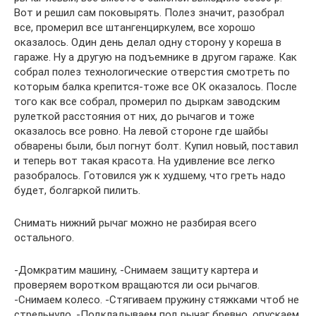
Вот и решил сам поковырять. Полез значит, разобрал
все, промерил все штангенциркулем, все хорошо
оказалось. Один день делал одну сторону у кореша в
гараже. Ну а другую на подъемнике в другом гараже. Как
собрал полез технологические отверстия смотреть по
которым балка крепится-тоже все ОК оказалось. После
того как все собрал, промерил по дыркам заводским
рулеткой расстояния от них, до рычагов и тоже
оказалось все ровно. На левой стороне где шайбы
обварены были, был погнут болт. Купил новый, поставил
и теперь вот такая красота. На удивление все легко
разобралось. Готовился уж к худшему, что греть надо
будет, болгаркой пилить.
Снимать нижний рычаг можно не разбирая всего
остального.
-Домкратим машину, -Снимаем защиту картера и
проверяем воротком вращаются ли оси рычагов.
-Снимаем колесо. -Стягиваем пружину стяжками чтоб не
стрельнуло. -Подкладываем под рычаг бревно, опускаем