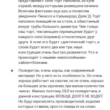
представляют себе торт Наполеон, из кучи
коржей, между которыми размещена начинка.
Включим фантазию еще раз, и посвятим
увиденное Пикассо и Сальвадору Дали ))) Торт
наполеон лежащий не на столе, а обмотанный
вокруг трубы большого диаметра. Чем толще
наш торт, тем меньшее перемещение будет у
каждого слоя (коржика) относительно друг
друга. А если это будет «диетический торт», и
слоев будет всего два или три, наша
конструкция очень быстро развалится. Что и
происходит с нашими «малослойными»
сайлентблоками.
Полиуретан, очень хорош, как современный
материал. Но у него есть особенность. Он очень
хорошо работает на сжатие, но не очень хорошо
на большие углы кручения, при малом количестве
«мяса». Именно поэтому, СБЛ из полиуретана, в
данной конструкции, ВООБЩЕ ДОЛГО НЕ ХОДЯТ.
Не буду перечислять производителей, изделия
которых ставили, просто поверьте на слово.