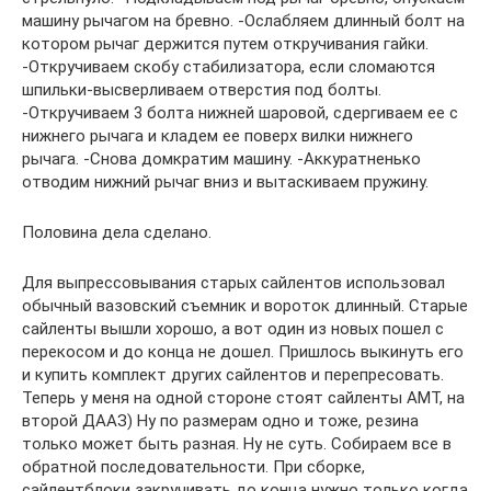
машину рычагом на бревно. -Ослабляем длинный болт на
котором рычаг держится путем откручивания гайки.
-Откручиваем скобу стабилизатора, если сломаются
шпильки-высверливаем отверстия под болты.
-Откручиваем 3 болта нижней шаровой, сдергиваем ее с
нижнего рычага и кладем ее поверх вилки нижнего
рычага. -Снова домкратим машину. -Аккуратненько
отводим нижний рычаг вниз и вытаскиваем пружину.
Половина дела сделано.
Для выпрессовывания старых сайлентов использовал
обычный вазовский съемник и вороток длинный. Старые
сайленты вышли хорошо, а вот один из новых пошел с
перекосом и до конца не дошел. Пришлось выкинуть его
и купить комплект других сайлентов и перепресовать.
Теперь у меня на одной стороне стоят сайленты АМТ, на
второй ДААЗ) Ну по размерам одно и тоже, резина
только может быть разная. Ну не суть. Собираем все в
обратной последовательности. При сборке,
сайлентблоки закручивать до конца нужно только когда