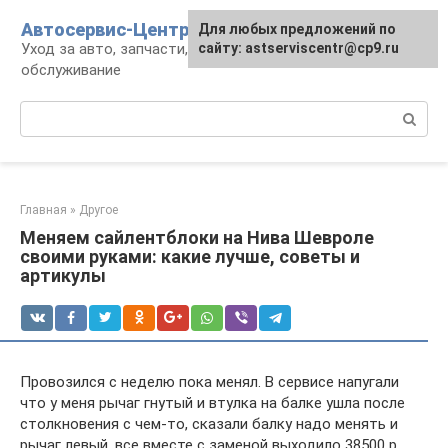
Перейти
Автосервис-Центр
Для любых предложений по
к
Уход за авто, запчасти, ремонт и
сайту: astserviscentr@cp9.ru
контенту
обслуживание
Поиск:
Главная
»
Другое
Меняем сайлентблоки на Нива Шевроле
своими руками: какие лучше, советы и
артикулы
Провозился с неделю пока менял. В сервисе напугали
что у меня рычаг гнутый и втулка на балке ушла после
столкновения с чем-то, сказали балку надо менять и
рычаг левый, все вместе с заменой выходило 38500 р.