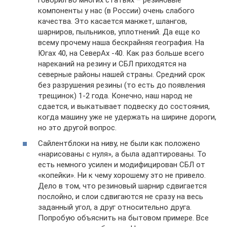
компоненты у нас (в России) очень слабого
качества. Это касается манжет, шлангов,
шарниров, пыльников, уплотнений. Да еще ко
всему прочему наша бескрайняя география. На
Югах 40, на СеверАх -40. Как раз больше всего
нареканий на резину и СБЛ приходятся на
северные районы нашей страны. Средний срок
без разрушения резины (то есть до появления
трещинок) 1-2 года. Конечно, наш народ не
сдается, и выкатывает подвеску до состояния,
когда машину уже не удержать на ширине дороги,
но это другой вопрос.
Сайлентблоки на ниву, не были как положено
«нарисованы с нуля», а была адаптированы. То
есть немного усилен и модифицирован СБЛ от
«копейки». Ни к чему хорошему это не привело.
Дело в том, что резиновый шарнир сдвигается
послойно, и слои сдвигаются не сразу на весь
заданный угол, а друг относительно друга.
Попробую объяснить на бытовом примере. Все