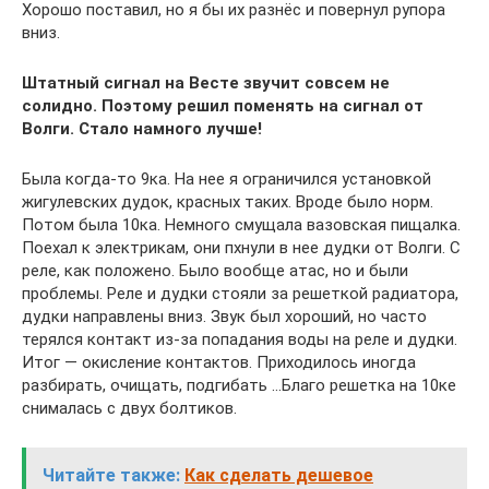
Хорошо поставил, но я бы их разнёс и повернул рупора
вниз.
Штатный сигнал на Весте звучит совсем не
солидно. Поэтому решил поменять на сигнал от
Волги. Стало намного лучше!
Была когда-то 9ка. На нее я ограничился установкой
жигулевских дудок, красных таких. Вроде было норм.
Потом была 10ка. Немного смущала вазовская пищалка.
Поехал к электрикам, они пхнули в нее дудки от Волги. С
реле, как положено. Было вообще атас, но и были
проблемы. Реле и дудки стояли за решеткой радиатора,
дудки направлены вниз. Звук был хороший, но часто
терялся контакт из-за попадания воды на реле и дудки.
Итог — окисление контактов. Приходилось иногда
разбирать, очищать, подгибать …Благо решетка на 10ке
снималась с двух болтиков.
Читайте также:
Как сделать дешевое