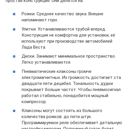
простая конструкция. Они делятся на:
Рожки. Среднее качество звука. Внешне
напоминают горн.
Улитки. Устанавливаются трубой вперед.
Конструкция не комфортна для установки, её
используют при производстве автомобилей
Лада Веста.
Диски. Занимают минимальное пространство.
Легко устанавливаются.
Пневматические клаксоны громче
электромагнитных. Их громкость достигает ста
двадцати пяти децибел. Тональность дудки
покрывает больше частот. Чтобы пневмосигнал
работал стабильно, понадобится мощный
компрессор.
Клаксоны могут состоять из большого
количества рожков: до пяти штук.
Программируемое реле обеспечивает детальную
настройку мелодии. Полученный гудок будет