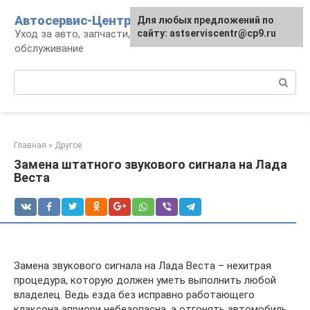
Перейти
Автосервис-Центр
Для любых предложений по
к
Уход за авто, запчасти, ремонт и
сайту: astserviscentr@cp9.ru
контенту
обслуживание
Поиск:
Главная
»
Другое
Замена штатного звукового сигнала на Лада
Веста
Замена звукового сигнала на Лада Веста – нехитрая
процедура, которую должен уметь выполнить любой
владелец. Ведь езда без исправно работающего
клаксона априори небезопасна, а отгонять автомобиль